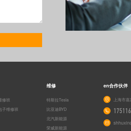
维修
en合作伙伴
上海市嘉定
维修班
特斯拉Tesla
电子维修班
比亚迪BYD
175116
北汽新能源
shhuxi
荣威新能源