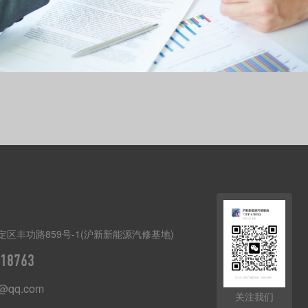
区丰功路859号-1(沪新新能源汽修基地)
18763
n@qq.com
关注我们